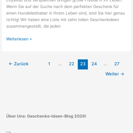
Loyalität und Verspieltheit bringen große Freude in ihr Leben.
Wenn Sie auf der Suche nach dem perfekten Geschenk für
einen Hundeliebhaber in Ihrem Leben sind, sind Sie hier genau
richtig! Wir haben eine Liste mit zehn tollen Geschenkideen
zusammengestellt, die jeden
Geschenk
Weiterlesen »
für
Hundeliebhaber:
Originelle
←
Zurück
1
…
22
23
24
…
27
Ideen!
Weiter
→
Über Uns: Geschenke-Ideen-Blog 2026!