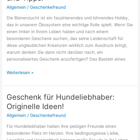
mag
Allgemein
/
Geschenkefreund
Die Bienenzucht ist ein faszinierendes und lohnendes Hobby,
das in unserem Ökosystem eine wichtige Rolle spielt. Wenn Sie
einen Imker in Ihrem Leben haben und nach einem
besonderen Geschenk suchen, das seine Leidenschaft für
diese unglaublichen Kreaturen wirklich zum Ausdruck bringt,
warum denken Sie dann nicht darüber nach, ein
personalisiertes Geschenk anzufertigen? Das Basteln eines
Geschenk
Weiterlesen »
für
Imker
basteln:
Geschenk für Hundeliebhaber:
Ideen
Originelle Ideen!
und
Tipps!
Allgemein
/
Geschenkefreund
Für Hundeliebhaber haben ihre pelzigen Freunde einen
besonderen Platz im Herzen. Ihre bedingungslose Liebe,