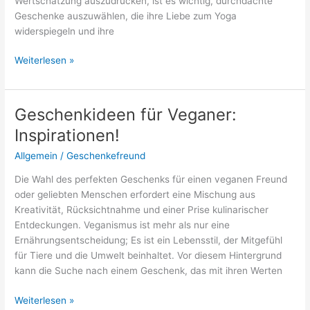
Wertschätzung auszudrücken, ist es wichtig, durchdachte
Geschenke auszuwählen, die ihre Liebe zum Yoga
widerspiegeln und ihre
Geschenkideen
Weiterlesen »
für
Yogalehrerin:
20
Geschenkideen für Veganer:
kreative
Inspirationen!
Ideen
Allgemein
/
Geschenkefreund
Die Wahl des perfekten Geschenks für einen veganen Freund
oder geliebten Menschen erfordert eine Mischung aus
Kreativität, Rücksichtnahme und einer Prise kulinarischer
Entdeckungen. Veganismus ist mehr als nur eine
Ernährungsentscheidung; Es ist ein Lebensstil, der Mitgefühl
für Tiere und die Umwelt beinhaltet. Vor diesem Hintergrund
kann die Suche nach einem Geschenk, das mit ihren Werten
Geschenkideen
Weiterlesen »