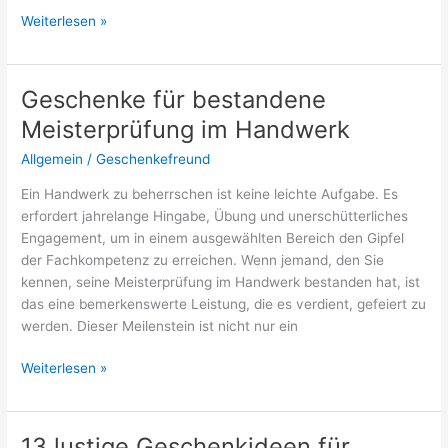
Geschenk
Weiterlesen »
zur
bestandenen
Ausbildung
Geschenke für bestandene
Altenpflege
Meisterprüfung im Handwerk
Allgemein
/
Geschenkefreund
Ein Handwerk zu beherrschen ist keine leichte Aufgabe. Es
erfordert jahrelange Hingabe, Übung und unerschütterliches
Engagement, um in einem ausgewählten Bereich den Gipfel
der Fachkompetenz zu erreichen. Wenn jemand, den Sie
kennen, seine Meisterprüfung im Handwerk bestanden hat, ist
das eine bemerkenswerte Leistung, die es verdient, gefeiert zu
werden. Dieser Meilenstein ist nicht nur ein
Geschenke
Weiterlesen »
für
bestandene
Meisterprüfung
13 lustige Geschenkideen für