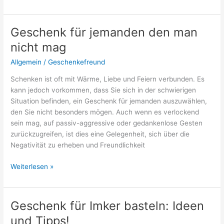
für
Veganer:
Inspirationen!
Geschenk für jemanden den man
nicht mag
Allgemein
/
Geschenkefreund
Schenken ist oft mit Wärme, Liebe und Feiern verbunden. Es
kann jedoch vorkommen, dass Sie sich in der schwierigen
Situation befinden, ein Geschenk für jemanden auszuwählen,
den Sie nicht besonders mögen. Auch wenn es verlockend
sein mag, auf passiv-aggressive oder gedankenlose Gesten
zurückzugreifen, ist dies eine Gelegenheit, sich über die
Negativität zu erheben und Freundlichkeit
Geschenk
Weiterlesen »
für
jemanden
den
Geschenk für Imker basteln: Ideen
man
und Tipps!
nicht