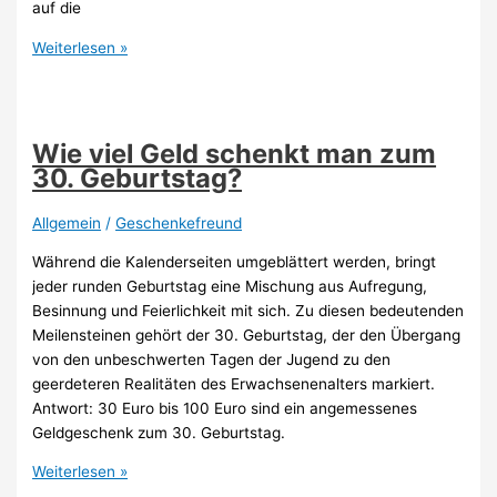
auf die
Kreatives
Weiterlesen »
im
Korb:
3
außergewöhnliche
Wie viel Geld schenkt man zum
Präsentkorb-
30. Geburtstag?
Ideen
Allgemein
/
Geschenkefreund
Während die Kalenderseiten umgeblättert werden, bringt
jeder runden Geburtstag eine Mischung aus Aufregung,
Besinnung und Feierlichkeit mit sich. Zu diesen bedeutenden
Meilensteinen gehört der 30. Geburtstag, der den Übergang
von den unbeschwerten Tagen der Jugend zu den
geerdeteren Realitäten des Erwachsenenalters markiert.
Antwort: 30 Euro bis 100 Euro sind ein angemessenes
Geldgeschenk zum 30. Geburtstag.
Wie
Weiterlesen »
viel