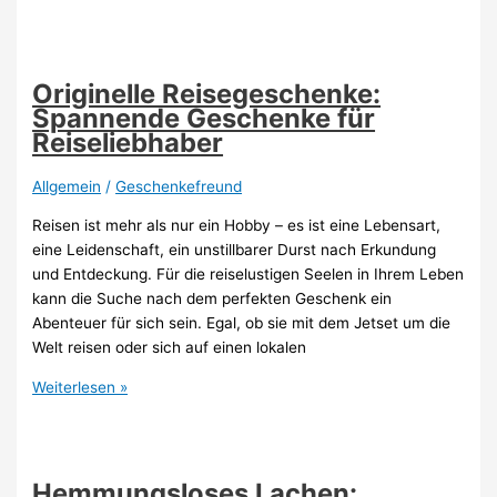
Geschenke:
Diese
romantischen
Geschenkideen
Originelle Reisegeschenke:
überzeugen
Spannende Geschenke für
Reiseliebhaber
Allgemein
/
Geschenkefreund
Reisen ist mehr als nur ein Hobby – es ist eine Lebensart,
eine Leidenschaft, ein unstillbarer Durst nach Erkundung
und Entdeckung. Für die reiselustigen Seelen in Ihrem Leben
kann die Suche nach dem perfekten Geschenk ein
Abenteuer für sich sein. Egal, ob sie mit dem Jetset um die
Welt reisen oder sich auf einen lokalen
Originelle
Weiterlesen »
Reisegeschenke:
Spannende
Geschenke
für
Hemmungsloses Lachen: