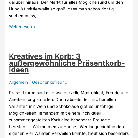
darüber hinaus. Der Markt für alles Mögliche rund um den
Hund ist mittlerweile so groß, dass man schon richtig
suchen muss,
Die
Weiterlesen »
passenden
Geschenke
für
Hundefreunde
Kreatives im Korb: 3
und
außergewöhnliche Präsentkorb-
Liebhaber
Ideen
der
Vierbeiner
Allgemein
/
Geschenkefreund
Präsentkörbe sind eine wundervolle Möglichkeit, Freude und
Anerkennung zu teilen. Doch abseits der traditionellen
Varianten mit Wein und Schokolade gibt es unzählige
Möglichkeiten, jemandem mit einem individuell
zusammengestellten Korb eine besondere Freude zu
bereiten. Willkommen zu Hause Wer lange nicht in den
eigenen vier Wänden verweilen konnte, freut sich besonders