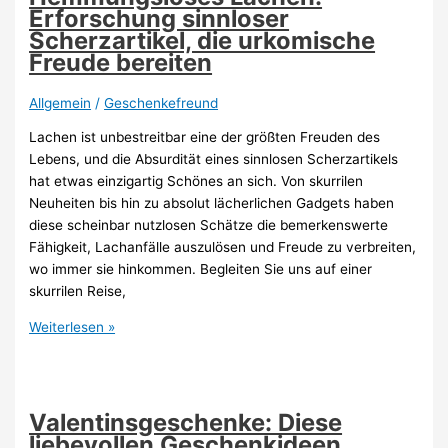
Reiseliebhaber
Erforschung sinnloser
Scherzartikel, die urkomische
Freude bereiten
Allgemein
/
Geschenkefreund
Lachen ist unbestreitbar eine der größten Freuden des
Lebens, und die Absurdität eines sinnlosen Scherzartikels
hat etwas einzigartig Schönes an sich. Von skurrilen
Neuheiten bis hin zu absolut lächerlichen Gadgets haben
diese scheinbar nutzlosen Schätze die bemerkenswerte
Fähigkeit, Lachanfälle auszulösen und Freude zu verbreiten,
wo immer sie hinkommen. Begleiten Sie uns auf einer
skurrilen Reise,
Hemmungsloses
Weiterlesen »
Lachen:
Erforschung
sinnloser
Scherzartikel,
Valentinsgeschenke: Diese
die
liebevollen Geschenkideen