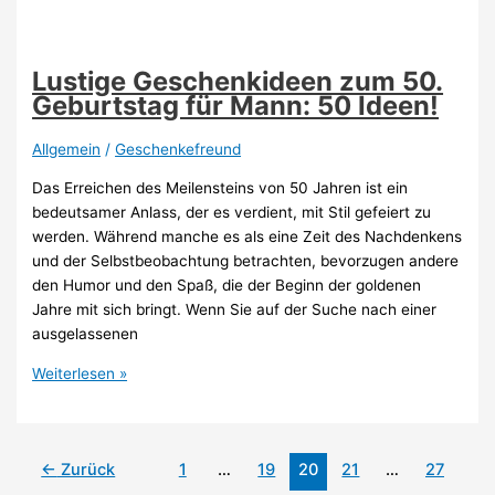
Geld
schenkt
man
Lustige Geschenkideen zum 50.
zum
Geburtstag für Mann: 50 Ideen!
30.
Geburtstag?
Allgemein
/
Geschenkefreund
Das Erreichen des Meilensteins von 50 Jahren ist ein
bedeutsamer Anlass, der es verdient, mit Stil gefeiert zu
werden. Während manche es als eine Zeit des Nachdenkens
und der Selbstbeobachtung betrachten, bevorzugen andere
den Humor und den Spaß, die der Beginn der goldenen
Jahre mit sich bringt. Wenn Sie auf der Suche nach einer
ausgelassenen
Lustige
Weiterlesen »
Geschenkideen
zum
50.
←
Zurück
1
…
19
20
21
…
27
Geburtstag
für