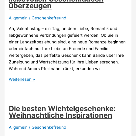
urkomische
überzeugen
Freude
bereiten
Allgemein
/
Geschenkefreund
Ah, Valentinstag – ein Tag, an dem Liebe, Romantik und
liebgewonnene Verbindungen gefeiert werden. Ob Sie in
einer Langzeitbeziehung sind, eine neue Romanze beginnen
oder einfach nur Ihre Liebe an Freunde und Familie
weitergeben, das perfekte Geschenk kann Bände über Ihre
Zuneigung und Wertschätzung für Ihre Lieben sprechen.
Während Amors Pfeil näher rückt, erkunden wir
Valentinsgeschenke:
Weiterlesen »
Diese
liebevollen
Geschenkideen
überzeugen
Die besten Wichtelgeschenke:
Weihnachtliche Inspirationen
Allgemein
/
Geschenkefreund