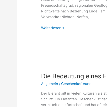
Freundschaftsgrad, regionalen Gepflog
Richtwerte nach Beziehung Enge Famil
Verwandte (Nichten, Neffen,
Wie
Weiterlesen »
viel
Geld
schenkt
man
zum
80.
Geburtstag?
Die Bedeutung eines E
Allgemein
/
Geschenkefreund
Der Elefant gilt in vielen Kulturen als 
Schutz. Ein Elefanten-Geschenk ist dah
vermittelt eine Botschaft und hat oft e