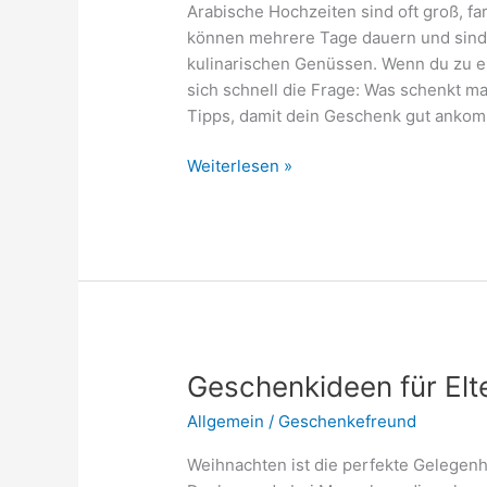
Arabische Hochzeiten sind oft groß, far
können mehrere Tage dauern und sind 
kulinarischen Genüssen. Wenn du zu ein
sich schnell die Frage: Was schenkt m
Tipps, damit dein Geschenk gut anko
Was
Weiterlesen »
schenkt
man
zur
arabischen
Hochzeit
–
Tipps
für
Geschenkideen für Elt
passende
Allgemein
/
Geschenkefreund
Geschenke
Weihnachten ist die perfekte Gelegenh