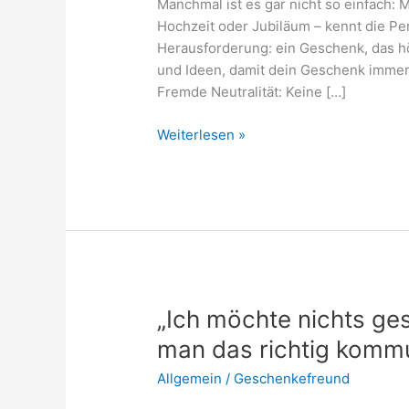
Manchmal ist es gar nicht so einfach: M
Hochzeit oder Jubiläum – kennt die Pe
Herausforderung: ein Geschenk, das höf
und Ideen, damit dein Geschenk immer 
Fremde Neutralität: Keine […]
Was
Weiterlesen »
schenkt
man
jemandem,
den
man
nicht
kennt?
–
„Ich möchte nichts g
Ideen
man das richtig kommu
für
neutrale
Allgemein
/
Geschenkefreund
Geschenke