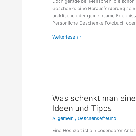
Doch gerade bei Menschen, die schon „
Geschenks eine Herausforderung sein.
praktische oder gemeinsame Erlebnisse,
Persönliche Geschenke Fotobuch oder 
Geschenkideen
Weiterlesen »
für
Eltern
zu
Weihnachten
Was schenkt man eine
Ideen und Tipps
Allgemein
/
Geschenkefreund
Eine Hochzeit ist ein besonderer Anlas