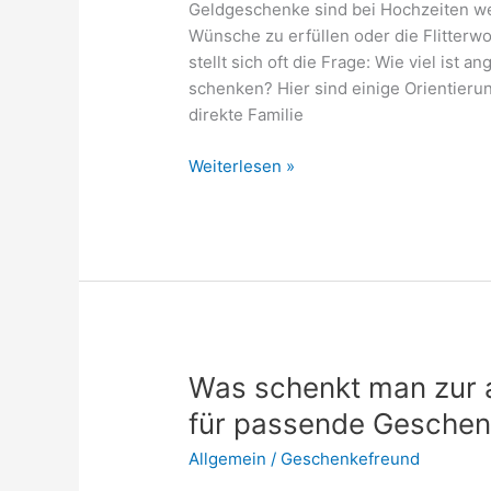
Geldgeschenke sind bei Hochzeiten wei
Wünsche zu erfüllen oder die Flitterw
stellt sich oft die Frage: Wie viel ist
schenken? Hier sind einige Orientierun
direkte Familie
Wie
Weiterlesen »
viel
Geld
schenkt
man
als
Schwester
zur
Hochzeit?
Was schenkt man zur 
für passende Gesche
Allgemein
/
Geschenkefreund