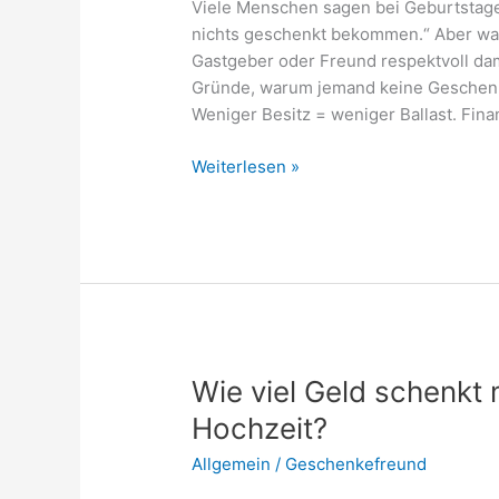
Viele Menschen sagen bei Geburtstage
nichts geschenkt bekommen.“ Aber was
Gastgeber oder Freund respektvoll da
Gründe, warum jemand keine Geschenk
Weniger Besitz = weniger Ballast. Finan
„Ich
Weiterlesen »
möchte
nichts
geschenkt
bekommen“
–
wie
man
das
Wie viel Geld schenkt
richtig
Hochzeit?
kommuniziert
Allgemein
/
Geschenkefreund