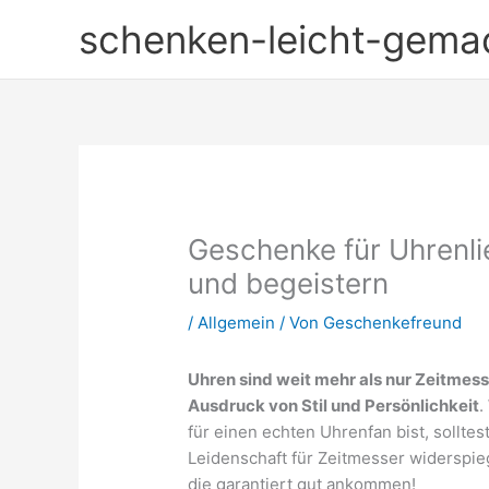
Zum
schenken-leicht-gema
Inhalt
springen
Geschenke für Uhrenlie
und begeistern
/
Allgemein
/ Von
Geschenkefreund
Uhren sind weit mehr als nur Zeitmess
Ausdruck von Stil und Persönlichkeit
.
für einen echten Uhrenfan bist, sollte
Leidenschaft für Zeitmesser widerspieg
die garantiert gut ankommen!