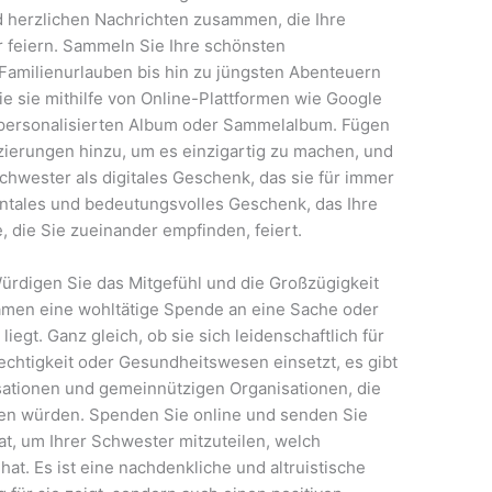
d herzlichen Nachrichten zusammen, die Ihre
 feiern. Sammeln Sie Ihre schönsten
Familienurlauben bis hin zu jüngsten Abenteuern
e sie mithilfe von Online-Plattformen wie Google
m personalisierten Album oder Sammelalbum. Fügen
zierungen hinzu, um es einzigartig zu machen, und
Schwester als digitales Geschenk, das sie für immer
mentales und bedeutungsvolles Geschenk, das Ihre
 die Sie zueinander empfinden, feiert.
rdigen Sie das Mitgefühl und die Großzügigkeit
Namen eine wohltätige Spende an eine Sache oder
liegt. Ganz gleich, ob sie sich leidenschaftlich für
echtigkeit oder Gesundheitswesen einsetzt, es gibt
isationen und gemeinnützigen Organisationen, die
uen würden. Spenden Sie online und senden Sie
kat, um Ihrer Schwester mitzuteilen, welch
t. Es ist eine nachdenkliche und altruistische