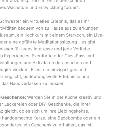
t nur dazu inspiriert, ihren Leidenschaften
hes Wachstum und Entwicklung fördert.
chwester ein virtuelles Erlebnis, das es ihr
ktivitäten bequem von zu Hause aus zu erkunden.
Museum, ein Kochkurs mit einem Starkoch, ein Live-
der eine geführte Meditationssitzung – es gibt
nissen für jedes Interesse und jede Vorliebe.
b Experiences, Eventbrite oder ClassPass, auf
anstaltungen und Aktivitäten durchsuchen und
ugier wecken. Es ist ein einzigartiges und
ermöglicht, bedeutungsvolle Erlebnisse und
s das Haus verlassen zu müssen.
Y-Geschenke:
Werden Sie in der Küche kreativ und
 Leckereien oder DIY-Geschenke, die Ihrer
 gleich, ob es sich um ihre Lieblingskekse,
ne handgemachte Kerze, eine Badebombe oder ein
esonderes, ein Geschenk zu erhalten, das mit