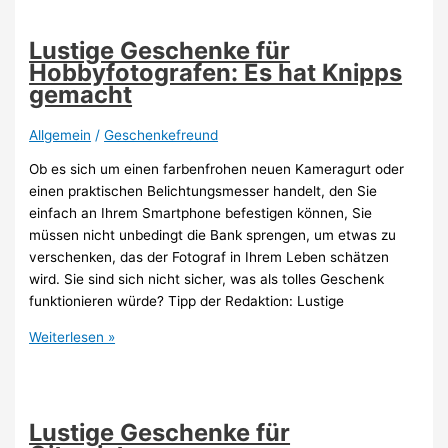
auf
einen
Lustige Geschenke für
Blick
Hobbyfotografen: Es hat Knipps
gemacht
Allgemein
/
Geschenkefreund
Ob es sich um einen farbenfrohen neuen Kameragurt oder
einen praktischen Belichtungsmesser handelt, den Sie
einfach an Ihrem Smartphone befestigen können, Sie
müssen nicht unbedingt die Bank sprengen, um etwas zu
verschenken, das der Fotograf in Ihrem Leben schätzen
wird. Sie sind sich nicht sicher, was als tolles Geschenk
funktionieren würde? Tipp der Redaktion: Lustige
Lustige
Weiterlesen »
Geschenke
für
Hobbyfotografen:
Es
Lustige Geschenke für
hat