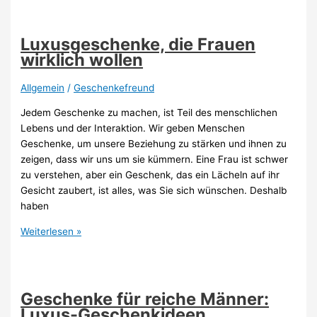
40.
Geburtstag
für
Luxusgeschenke, die Frauen
den
wirklich wollen
Mann
Allgemein
/
Geschenkefreund
Jedem Geschenke zu machen, ist Teil des menschlichen
Lebens und der Interaktion. Wir geben Menschen
Geschenke, um unsere Beziehung zu stärken und ihnen zu
zeigen, dass wir uns um sie kümmern. Eine Frau ist schwer
zu verstehen, aber ein Geschenk, das ein Lächeln auf ihr
Gesicht zaubert, ist alles, was Sie sich wünschen. Deshalb
haben
Luxusgeschenke,
Weiterlesen »
die
Frauen
wirklich
wollen
Geschenke für reiche Männer:
Luxus-Geschenkideen