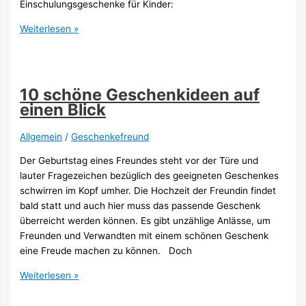
Einschulungsgeschenke für Kinder:
Geschenkideen
Weiterlesen »
Einschulung:
Was
den
ABC-
10 schöne Geschenkideen auf
Schützen
einen Blick
schenken?
Allgemein
/
Geschenkefreund
Der Geburtstag eines Freundes steht vor der Türe und
lauter Fragezeichen bezüglich des geeigneten Geschenkes
schwirren im Kopf umher. Die Hochzeit der Freundin findet
bald statt und auch hier muss das passende Geschenk
überreicht werden können. Es gibt unzählige Anlässe, um
Freunden und Verwandten mit einem schönen Geschenk
eine Freude machen zu können. Doch
10
Weiterlesen »
schöne
Geschenkideen