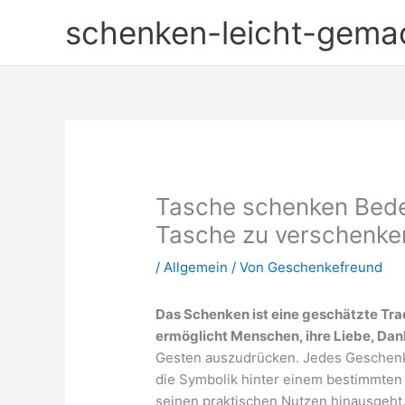
Zum
schenken-leicht-gema
Inhalt
springen
Tasche schenken Bede
Tasche zu verschenke
/
Allgemein
/ Von
Geschenkefreund
Das Schenken ist eine geschätzte Trad
ermöglicht Menschen, ihre Liebe, Da
Gesten auszudrücken. Jedes Geschenk
die Symbolik hinter einem bestimmten 
seinen praktischen Nutzen hinausgeht